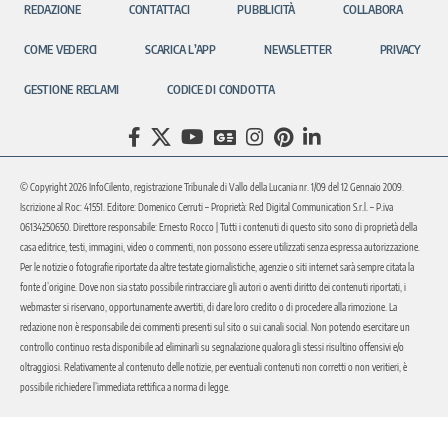
REDAZIONE
CONTATTACI
PUBBLICITÀ
COLLABORA
COME VEDERCI
SCARICA L’APP
NEWSLETTER
PRIVACY
GESTIONE RECLAMI
CODICE DI CONDOTTA
© Copyright 2026 InfoCilento, registrazione Tribunale di Vallo della Lucania nr. 1/09 del 12 Gennaio 2009.
Iscrizione al Roc: 41551. Editore: Domenico Cerruti – Proprietà: Red Digital Communication S.r.l. – P.iva
06134250650. Direttore responsabile: Ernesto Rocco | Tutti i contenuti di questo sito sono di proprietà della
casa editrice, testi, immagini, video o commenti, non possono essere utilizzati senza espressa autorizzazione.
Per le notizie o fotografie riportate da altre testate giornalistiche, agenzie o siti internet sarà sempre citata la
fonte d’origine. Dove non sia stato possibile rintracciare gli autori o aventi diritto dei contenuti riportati, i
webmaster si riservano, opportunamente avvertiti, di dare loro credito o di procedere alla rimozione. La
redazione non è responsabile dei commenti presenti sul sito o sui canali social. Non potendo esercitare un
controllo continuo resta disponibile ad eliminarli su segnalazione qualora gli stessi risultino offensivi e/o
oltraggiosi. Relativamente al contenuto delle notizie, per eventuali contenuti non corretti o non veritieri, è
possibile richiedere l’immediata rettifica a norma di legge.