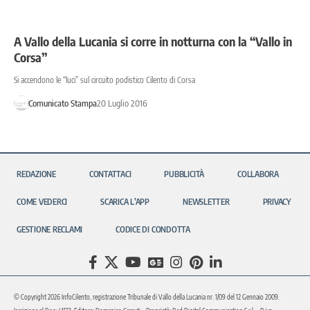
A Vallo della Lucania si corre in notturna con la “Vallo in
Corsa”
Si accendono le “luci” sul circuito podistico Cilento di Corsa
Comunicato Stampa
20 Luglio 2016
REDAZIONE
CONTATTACI
PUBBLICITÀ
COLLABORA
COME VEDERCI
SCARICA L’APP
NEWSLETTER
PRIVACY
GESTIONE RECLAMI
CODICE DI CONDOTTA
© Copyright 2026 InfoCilento, registrazione Tribunale di Vallo della Lucania nr. 1/09 del 12 Gennaio 2009.