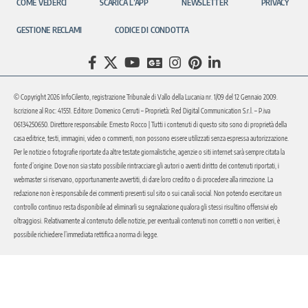
COME VEDERCI
SCARICA L’APP
NEWSLETTER
PRIVACY
GESTIONE RECLAMI
CODICE DI CONDOTTA
© Copyright 2026 InfoCilento, registrazione Tribunale di Vallo della Lucania nr. 1/09 del 12 Gennaio 2009.
Iscrizione al Roc: 41551. Editore: Domenico Cerruti – Proprietà: Red Digital Communication S.r.l. – P.iva
06134250650. Direttore responsabile: Ernesto Rocco | Tutti i contenuti di questo sito sono di proprietà della
casa editrice, testi, immagini, video o commenti, non possono essere utilizzati senza espressa autorizzazione.
Per le notizie o fotografie riportate da altre testate giornalistiche, agenzie o siti internet sarà sempre citata la
fonte d’origine. Dove non sia stato possibile rintracciare gli autori o aventi diritto dei contenuti riportati, i
webmaster si riservano, opportunamente avvertiti, di dare loro credito o di procedere alla rimozione. La
redazione non è responsabile dei commenti presenti sul sito o sui canali social. Non potendo esercitare un
controllo continuo resta disponibile ad eliminarli su segnalazione qualora gli stessi risultino offensivi e/o
oltraggiosi. Relativamente al contenuto delle notizie, per eventuali contenuti non corretti o non veritieri, è
possibile richiedere l’immediata rettifica a norma di legge.