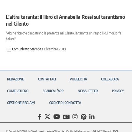
L’altra taranta: il libro di Annabella Rossi sul tarantismo
nel Cilento
"Alcune ricerche dimostrano la presenza nel Cilento: la taranta un ragno il cui morso fa
ballare"
Comunicato Stampa
3 Dicembre 2019
REDAZIONE
CONTATTACI
PUBBLICITÀ
COLLABORA
COME VEDERCI
SCARICA L’APP
NEWSLETTER
PRIVACY
GESTIONE RECLAMI
CODICE DI CONDOTTA
© Copyright 2026 InfoCilento, registrazione Tribunale di Vallo della Lucania nr. 1/09 del 12 Gennaio 2009.