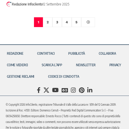
Redazione Infocilento
12 Settembre 2025
1
2
3
4
5
REDAZIONE
CONTATTACI
PUBBLICITÀ
COLLABORA
COME VEDERCI
SCARICA L’APP
NEWSLETTER
PRIVACY
GESTIONE RECLAMI
CODICE DI CONDOTTA
© Copyright 2026 InfoCilento, registrazione Tribunale di Vallo della Lucania nr. 1/09 del 12 Gennaio 2009.
Iscrizione al Roc: 41551. Editore: Domenico Cerruti – Proprietà: Red Digital Communication S.r.l. – P.iva
06134250650. Direttore responsabile: Ernesto Rocco | Tutti i contenuti di questo sito sono di proprietà della
casa editrice, testi, immagini, video o commenti, non possono essere utilizzati senza espressa autorizzazione.
Per le notizie o fotografie riportate da altre testate giornalistiche, agenzie o siti internet sarà sempre citata la