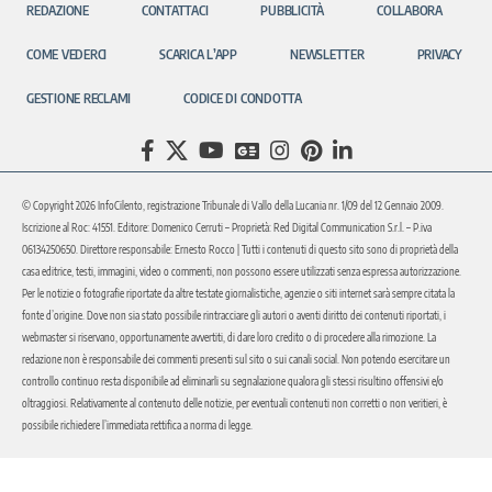
REDAZIONE
CONTATTACI
PUBBLICITÀ
COLLABORA
COME VEDERCI
SCARICA L’APP
NEWSLETTER
PRIVACY
GESTIONE RECLAMI
CODICE DI CONDOTTA
© Copyright 2026 InfoCilento, registrazione Tribunale di Vallo della Lucania nr. 1/09 del 12 Gennaio 2009.
Iscrizione al Roc: 41551. Editore: Domenico Cerruti – Proprietà: Red Digital Communication S.r.l. – P.iva
06134250650. Direttore responsabile: Ernesto Rocco | Tutti i contenuti di questo sito sono di proprietà della
casa editrice, testi, immagini, video o commenti, non possono essere utilizzati senza espressa autorizzazione.
Per le notizie o fotografie riportate da altre testate giornalistiche, agenzie o siti internet sarà sempre citata la
fonte d’origine. Dove non sia stato possibile rintracciare gli autori o aventi diritto dei contenuti riportati, i
webmaster si riservano, opportunamente avvertiti, di dare loro credito o di procedere alla rimozione. La
redazione non è responsabile dei commenti presenti sul sito o sui canali social. Non potendo esercitare un
controllo continuo resta disponibile ad eliminarli su segnalazione qualora gli stessi risultino offensivi e/o
oltraggiosi. Relativamente al contenuto delle notizie, per eventuali contenuti non corretti o non veritieri, è
possibile richiedere l’immediata rettifica a norma di legge.