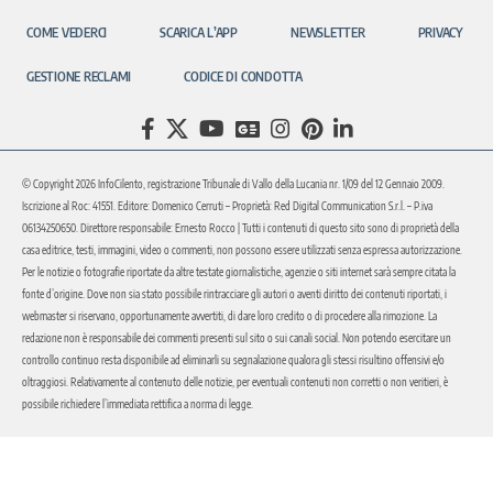
COME VEDERCI
SCARICA L’APP
NEWSLETTER
PRIVACY
GESTIONE RECLAMI
CODICE DI CONDOTTA
© Copyright 2026 InfoCilento, registrazione Tribunale di Vallo della Lucania nr. 1/09 del 12 Gennaio 2009.
Iscrizione al Roc: 41551. Editore: Domenico Cerruti – Proprietà: Red Digital Communication S.r.l. – P.iva
06134250650. Direttore responsabile: Ernesto Rocco | Tutti i contenuti di questo sito sono di proprietà della
casa editrice, testi, immagini, video o commenti, non possono essere utilizzati senza espressa autorizzazione.
Per le notizie o fotografie riportate da altre testate giornalistiche, agenzie o siti internet sarà sempre citata la
fonte d’origine. Dove non sia stato possibile rintracciare gli autori o aventi diritto dei contenuti riportati, i
webmaster si riservano, opportunamente avvertiti, di dare loro credito o di procedere alla rimozione. La
redazione non è responsabile dei commenti presenti sul sito o sui canali social. Non potendo esercitare un
controllo continuo resta disponibile ad eliminarli su segnalazione qualora gli stessi risultino offensivi e/o
oltraggiosi. Relativamente al contenuto delle notizie, per eventuali contenuti non corretti o non veritieri, è
possibile richiedere l’immediata rettifica a norma di legge.