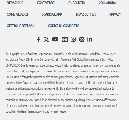
REDAZIONE
CONTATTACI
PUBBLICITÀ
COLLABORA
COME VEDERCI
SCARICA L’APP
NEWSLETTER
PRIVACY
GESTIONE RECLAMI
CODICE DI CONDOTTA
© Copyright 2026 InfoCilento, registrazione Tribunale di Vallo della Lucania nr. 1/09 del 12 Gennaio 2009.
Iscrizione al Roc: 41551. Editore: Domenico Cerruti – Proprietà: Red Digital Communication S.r.l. – P.iva
06134250650. Direttore responsabile: Ernesto Rocco | Tutti i contenuti di questo sito sono di proprietà della
casa editrice, testi, immagini, video o commenti, non possono essere utilizzati senza espressa autorizzazione.
Per le notizie o fotografie riportate da altre testate giornalistiche, agenzie o siti internet sarà sempre citata la
fonte d’origine. Dove non sia stato possibile rintracciare gli autori o aventi diritto dei contenuti riportati, i
webmaster si riservano, opportunamente avvertiti, di dare loro credito o di procedere alla rimozione. La
redazione non è responsabile dei commenti presenti sul sito o sui canali social. Non potendo esercitare un
controllo continuo resta disponibile ad eliminarli su segnalazione qualora gli stessi risultino offensivi e/o
oltraggiosi. Relativamente al contenuto delle notizie, per eventuali contenuti non corretti o non veritieri, è
possibile richiedere l’immediata rettifica a norma di legge.