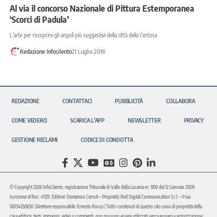
Al via il concorso Nazionale di Pittura Estemporanea
‘Scorci di Padula’
L'arte per riscoprire gli angoli più suggestivi della città della Certosa
Redazione Infocilento
21 Luglio 2016
REDAZIONE
CONTATTACI
PUBBLICITÀ
COLLABORA
COME VEDERCI
SCARICA L’APP
NEWSLETTER
PRIVACY
GESTIONE RECLAMI
CODICE DI CONDOTTA
© Copyright 2026 InfoCilento, registrazione Tribunale di Vallo della Lucania nr. 1/09 del 12 Gennaio 2009.
Iscrizione al Roc: 41551. Editore: Domenico Cerruti – Proprietà: Red Digital Communication S.r.l. – P.iva
06134250650. Direttore responsabile: Ernesto Rocco | Tutti i contenuti di questo sito sono di proprietà della
casa editrice, testi, immagini, video o commenti, non possono essere utilizzati senza espressa autorizzazione.