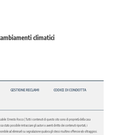
cambiamenti climatici
GESTIONE RECLAMI
CODICE DI CONDOTTA
abile: Ernesto Rocco | Tutti i contenuti di questo sito sono di proprietà della casa
 stato possibile rintracciare gli autori o aventi diritto dei contenuti riportati, i
bile ad eliminarli su segnalazione qualora gli stessi risultino offensivi e/o oltraggiosi.