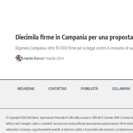
Diecimila firme in Campania per una proposta 
Rigenera Campania: oltre 10.000 firme per la legge contro il consumo di suo
Ernesto Rocco
21 Aprile 2024
REDAZIONE
CONTATTACI
PUBBLICITÀ
COLLABORA
© Copyright 2026 InfoCilento, registrazione Tribunale di Vallo della Lucania nr. 1/09 del 12 Gennaio 2009. Iscrizione a
editrice, testi, immagini, video o commenti, non possono essere utilizzati senza espressa autorizzazione. Per le notizie o 
webmaster si riservano, opportunamente avvertiti, di dare loro credito o di procedere alla rimozione. La redazione non 