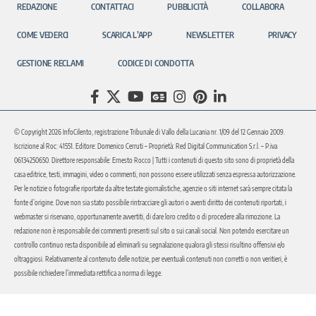
REDAZIONE
CONTATTACI
PUBBLICITÀ
COLLABORA
COME VEDERCI
SCARICA L’APP
NEWSLETTER
PRIVACY
GESTIONE RECLAMI
CODICE DI CONDOTTA
© Copyright 2026 InfoCilento, registrazione Tribunale di Vallo della Lucania nr. 1/09 del 12 Gennaio 2009.
Iscrizione al Roc: 41551. Editore: Domenico Cerruti – Proprietà: Red Digital Communication S.r.l. – P.iva
06134250650. Direttore responsabile: Ernesto Rocco | Tutti i contenuti di questo sito sono di proprietà della
casa editrice, testi, immagini, video o commenti, non possono essere utilizzati senza espressa autorizzazione.
Per le notizie o fotografie riportate da altre testate giornalistiche, agenzie o siti internet sarà sempre citata la
fonte d’origine. Dove non sia stato possibile rintracciare gli autori o aventi diritto dei contenuti riportati, i
webmaster si riservano, opportunamente avvertiti, di dare loro credito o di procedere alla rimozione. La
redazione non è responsabile dei commenti presenti sul sito o sui canali social. Non potendo esercitare un
controllo continuo resta disponibile ad eliminarli su segnalazione qualora gli stessi risultino offensivi e/o
oltraggiosi. Relativamente al contenuto delle notizie, per eventuali contenuti non corretti o non veritieri, è
possibile richiedere l’immediata rettifica a norma di legge.