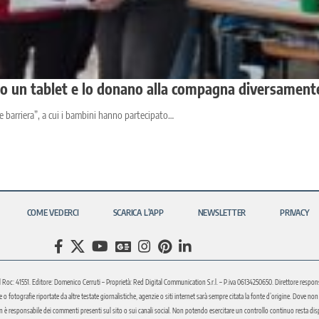
ono un tablet e lo donano alla compagna diversamente
me barriera”, a cui i bambini hanno partecipato…
COME VEDERCI
SCARICA L’APP
NEWSLETTER
PRIVACY
l Roc: 41551. Editore: Domenico Cerruti – Proprietà: Red Digital Communication S.r.l. – P.iva 06134250650. Direttore respons
fotografie riportate da altre testate giornalistiche, agenzie o siti internet sarà sempre citata la fonte d’origine. Dove non sia
è responsabile dei commenti presenti sul sito o sui canali social. Non potendo esercitare un controllo continuo resta disponi