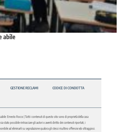
 abile
GESTIONE RECLAMI
CODICE DI CONDOTTA
abile: Ernesto Rocco | Tutti i contenuti di questo sito sono di proprietà della casa
 stato possibile rintracciare gli autori o aventi diritto dei contenuti riportati, i
bile ad eliminarli su segnalazione qualora gli stessi risultino offensivi e/o oltraggiosi.