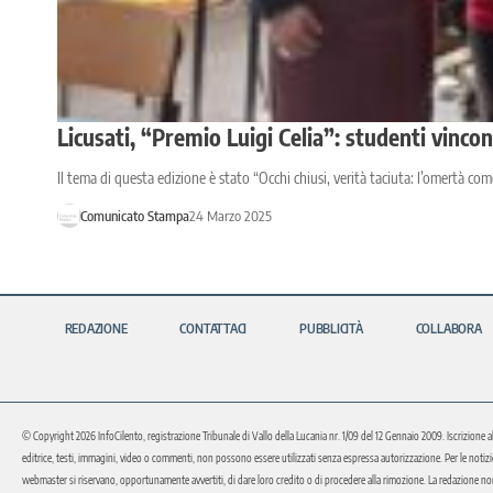
Licusati, “Premio Luigi Celia”: studenti vinc
Il tema di questa edizione è stato “Occhi chiusi, verità taciuta: l’omertà co
Comunicato Stampa
24 Marzo 2025
REDAZIONE
CONTATTACI
PUBBLICITÀ
COLLABORA
© Copyright 2026 InfoCilento, registrazione Tribunale di Vallo della Lucania nr. 1/09 del 12 Gennaio 2009. Iscrizione a
editrice, testi, immagini, video o commenti, non possono essere utilizzati senza espressa autorizzazione. Per le notizie o 
webmaster si riservano, opportunamente avvertiti, di dare loro credito o di procedere alla rimozione. La redazione non 