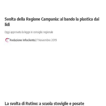
Svolta della Regione Campania: al bando la plastica dai
lidi
Oggi approvata la legge in consiglio regionale
Redazione Infocilento
27 Novembre 2019
La svolta di Rutino: a scuola stoviglie e posate