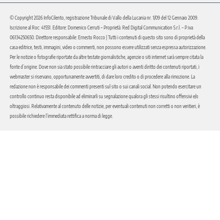
© Copyright 2026 InfoCilento, registrazione Tribunale di Vallo della Lucania nr. 1/09 del 12 Gennaio 2009.
Iscrizione al Roc: 41551. Editore: Domenico Cerruti – Proprietà: Red Digital Communication S.r.l. – P.iva
06134250650. Direttore responsabile: Ernesto Rocco | Tutti i contenuti di questo sito sono di proprietà della
casa editrice, testi, immagini, video o commenti, non possono essere utilizzati senza espressa autorizzazione.
Per le notizie o fotografie riportate da altre testate giornalistiche, agenzie o siti internet sarà sempre citata la
fonte d’origine. Dove non sia stato possibile rintracciare gli autori o aventi diritto dei contenuti riportati, i
webmaster si riservano, opportunamente avvertiti, di dare loro credito o di procedere alla rimozione. La
redazione non è responsabile dei commenti presenti sul sito o sui canali social. Non potendo esercitare un
controllo continuo resta disponibile ad eliminarli su segnalazione qualora gli stessi risultino offensivi e/o
oltraggiosi. Relativamente al contenuto delle notizie, per eventuali contenuti non corretti o non veritieri, è
possibile richiedere l’immediata rettifica a norma di legge.