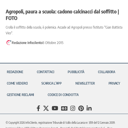
Agropoli, paura a scuola: cadono calcinacci dal soffitto |
FOTO
Crolla il soffitto della scuola, è polemica. Accade ad Agropoli presso l'istituto "Gian Battista
Vico".
Redazione Infocilento
8 Ottobre 2015
REDAZIONE
CONTATTACI
PUBBLICITÀ
COLLABORA
COME VEDERCI
SCARICA L’APP
NEWSLETTER
PRIVACY
GESTIONE RECLAMI
CODICE DI CONDOTTA
© Copyright 2026 InfoCilento, registrazione Tribunale di Vallo della Lucania nr. 1/09 del 12 Gennaio 2009.