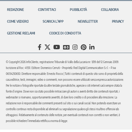
REDAZIONE
CONTATTACI
PUBBLICITÀ
COLLABORA
COME VEDERCI
SCARICA L’APP
NEWSLETTER
PRIVACY
GESTIONE RECLAMI
CODICE DI CONDOTTA
© Copyright 2026 InfoCilento, registrazione Tribunale di Vallo della Lucania nr. 1/09 del 12 Gennaio 2009.
Iscrizione al Roc: 41551. Editore: Domenico Cerruti – Proprietà: Red Digital Communication S.r.l. – P.iva
06134250650. Direttore responsabile: Ernesto Rocco | Tutti i contenuti di questo sito sono di proprietà della
casa editrice, testi, immagini, video o commenti, non possono essere utilizzati senza espressa autorizzazione.
Per le notizie o fotografie riportate da altre testate giornalistiche, agenzie o siti internet sarà sempre citata la
fonte d’origine. Dove non sia stato possibile rintracciare gli autori o aventi diritto dei contenuti riportati, i
webmaster si riservano, opportunamente avvertiti, di dare loro credito o di procedere alla rimozione. La
redazione non è responsabile dei commenti presenti sul sito o sui canali social. Non potendo esercitare un
controllo continuo resta disponibile ad eliminarli su segnalazione qualora gli stessi risultino offensivi e/o
oltraggiosi. Relativamente al contenuto delle notizie, per eventuali contenuti non corretti o non veritieri, è
possibile richiedere l’immediata rettifica a norma di legge.