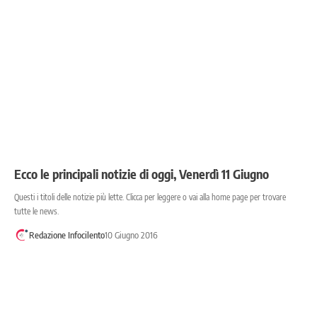
Ecco le principali notizie di oggi, Venerdì 11 Giugno
Questi i titoli delle notizie più lette. Clicca per leggere o vai alla home page per trovare
tutte le news.
Redazione Infocilento
10 Giugno 2016