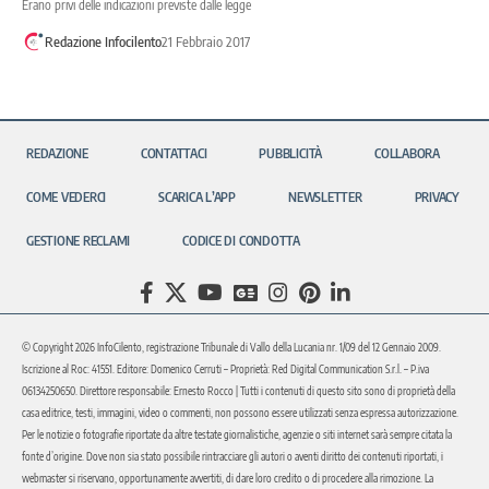
Erano privi delle indicazioni previste dalle legge
Redazione Infocilento
21 Febbraio 2017
REDAZIONE
CONTATTACI
PUBBLICITÀ
COLLABORA
COME VEDERCI
SCARICA L’APP
NEWSLETTER
PRIVACY
GESTIONE RECLAMI
CODICE DI CONDOTTA
© Copyright 2026 InfoCilento, registrazione Tribunale di Vallo della Lucania nr. 1/09 del 12 Gennaio 2009.
Iscrizione al Roc: 41551. Editore: Domenico Cerruti – Proprietà: Red Digital Communication S.r.l. – P.iva
06134250650. Direttore responsabile: Ernesto Rocco | Tutti i contenuti di questo sito sono di proprietà della
casa editrice, testi, immagini, video o commenti, non possono essere utilizzati senza espressa autorizzazione.
Per le notizie o fotografie riportate da altre testate giornalistiche, agenzie o siti internet sarà sempre citata la
fonte d’origine. Dove non sia stato possibile rintracciare gli autori o aventi diritto dei contenuti riportati, i
webmaster si riservano, opportunamente avvertiti, di dare loro credito o di procedere alla rimozione. La