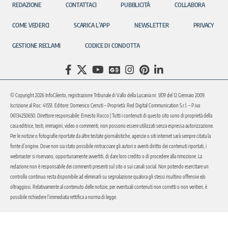
REDAZIONE
CONTATTACI
PUBBLICITÀ
COLLABORA
COME VEDERCI
SCARICA L’APP
NEWSLETTER
PRIVACY
GESTIONE RECLAMI
CODICE DI CONDOTTA
© Copyright 2026 InfoCilento, registrazione Tribunale di Vallo della Lucania nr. 1/09 del 12 Gennaio 2009.
Iscrizione al Roc: 41551. Editore: Domenico Cerruti – Proprietà: Red Digital Communication S.r.l. – P.iva
06134250650. Direttore responsabile: Ernesto Rocco | Tutti i contenuti di questo sito sono di proprietà della
casa editrice, testi, immagini, video o commenti, non possono essere utilizzati senza espressa autorizzazione.
Per le notizie o fotografie riportate da altre testate giornalistiche, agenzie o siti internet sarà sempre citata la
fonte d’origine. Dove non sia stato possibile rintracciare gli autori o aventi diritto dei contenuti riportati, i
webmaster si riservano, opportunamente avvertiti, di dare loro credito o di procedere alla rimozione. La
redazione non è responsabile dei commenti presenti sul sito o sui canali social. Non potendo esercitare un
controllo continuo resta disponibile ad eliminarli su segnalazione qualora gli stessi risultino offensivi e/o
oltraggiosi. Relativamente al contenuto delle notizie, per eventuali contenuti non corretti o non veritieri, è
possibile richiedere l’immediata rettifica a norma di legge.