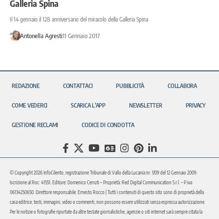
Galleria Spina
Il 14 gennaio il 128 anniversario del miracolo della Galleria Spina
Antonella Agresti
11 Gennaio 2017
REDAZIONE
CONTATTACI
PUBBLICITÀ
COLLABORA
COME VEDERCI
SCARICA L’APP
NEWSLETTER
PRIVACY
GESTIONE RECLAMI
CODICE DI CONDOTTA
© Copyright 2026 InfoCilento, registrazione Tribunale di Vallo della Lucania nr. 1/09 del 12 Gennaio 2009.
Iscrizione al Roc: 41551. Editore: Domenico Cerruti – Proprietà: Red Digital Communication S.r.l. – P.iva
06134250650. Direttore responsabile: Ernesto Rocco | Tutti i contenuti di questo sito sono di proprietà della
casa editrice, testi, immagini, video o commenti, non possono essere utilizzati senza espressa autorizzazione.
Per le notizie o fotografie riportate da altre testate giornalistiche, agenzie o siti internet sarà sempre citata la