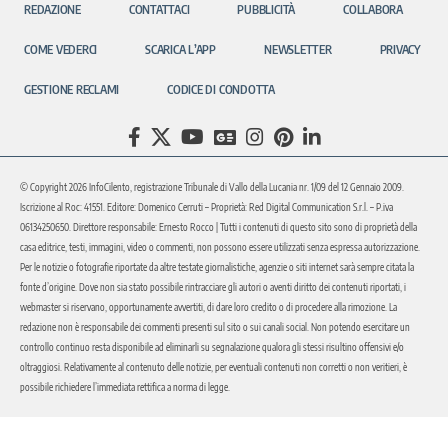
REDAZIONE
CONTATTACI
PUBBLICITÀ
COLLABORA
COME VEDERCI
SCARICA L’APP
NEWSLETTER
PRIVACY
GESTIONE RECLAMI
CODICE DI CONDOTTA
© Copyright 2026 InfoCilento, registrazione Tribunale di Vallo della Lucania nr. 1/09 del 12 Gennaio 2009.
Iscrizione al Roc: 41551. Editore: Domenico Cerruti – Proprietà: Red Digital Communication S.r.l. – P.iva
06134250650. Direttore responsabile: Ernesto Rocco | Tutti i contenuti di questo sito sono di proprietà della
casa editrice, testi, immagini, video o commenti, non possono essere utilizzati senza espressa autorizzazione.
Per le notizie o fotografie riportate da altre testate giornalistiche, agenzie o siti internet sarà sempre citata la
fonte d’origine. Dove non sia stato possibile rintracciare gli autori o aventi diritto dei contenuti riportati, i
webmaster si riservano, opportunamente avvertiti, di dare loro credito o di procedere alla rimozione. La
redazione non è responsabile dei commenti presenti sul sito o sui canali social. Non potendo esercitare un
controllo continuo resta disponibile ad eliminarli su segnalazione qualora gli stessi risultino offensivi e/o
oltraggiosi. Relativamente al contenuto delle notizie, per eventuali contenuti non corretti o non veritieri, è
possibile richiedere l’immediata rettifica a norma di legge.