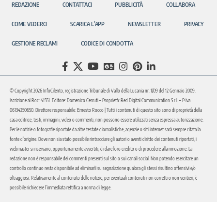
REDAZIONE
CONTATTACI
PUBBLICITÀ
COLLABORA
COME VEDERCI
SCARICA L’APP
NEWSLETTER
PRIVACY
GESTIONE RECLAMI
CODICE DI CONDOTTA
© Copyright 2026 InfoCilento, registrazione Tribunale di Vallo della Lucania nr. 1/09 del 12 Gennaio 2009.
Iscrizione al Roc: 41551. Editore: Domenico Cerruti – Proprietà: Red Digital Communication S.r.l. – P.iva
06134250650. Direttore responsabile: Ernesto Rocco | Tutti i contenuti di questo sito sono di proprietà della
casa editrice, testi, immagini, video o commenti, non possono essere utilizzati senza espressa autorizzazione.
Per le notizie o fotografie riportate da altre testate giornalistiche, agenzie o siti internet sarà sempre citata la
fonte d’origine. Dove non sia stato possibile rintracciare gli autori o aventi diritto dei contenuti riportati, i
webmaster si riservano, opportunamente avvertiti, di dare loro credito o di procedere alla rimozione. La
redazione non è responsabile dei commenti presenti sul sito o sui canali social. Non potendo esercitare un
controllo continuo resta disponibile ad eliminarli su segnalazione qualora gli stessi risultino offensivi e/o
oltraggiosi. Relativamente al contenuto delle notizie, per eventuali contenuti non corretti o non veritieri, è
possibile richiedere l’immediata rettifica a norma di legge.