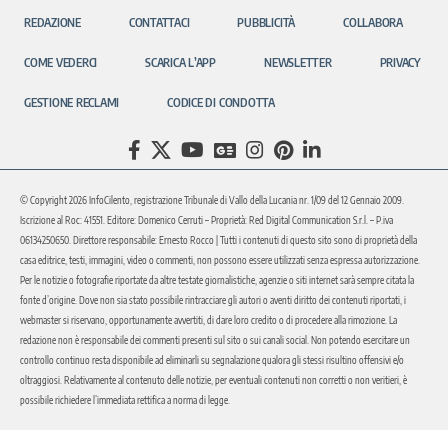
REDAZIONE
CONTATTACI
PUBBLICITÀ
COLLABORA
COME VEDERCI
SCARICA L’APP
NEWSLETTER
PRIVACY
GESTIONE RECLAMI
CODICE DI CONDOTTA
© Copyright 2026 InfoCilento, registrazione Tribunale di Vallo della Lucania nr. 1/09 del 12 Gennaio 2009.
Iscrizione al Roc: 41551. Editore: Domenico Cerruti – Proprietà: Red Digital Communication S.r.l. – P.iva
06134250650. Direttore responsabile: Ernesto Rocco | Tutti i contenuti di questo sito sono di proprietà della
casa editrice, testi, immagini, video o commenti, non possono essere utilizzati senza espressa autorizzazione.
Per le notizie o fotografie riportate da altre testate giornalistiche, agenzie o siti internet sarà sempre citata la
fonte d’origine. Dove non sia stato possibile rintracciare gli autori o aventi diritto dei contenuti riportati, i
webmaster si riservano, opportunamente avvertiti, di dare loro credito o di procedere alla rimozione. La
redazione non è responsabile dei commenti presenti sul sito o sui canali social. Non potendo esercitare un
controllo continuo resta disponibile ad eliminarli su segnalazione qualora gli stessi risultino offensivi e/o
oltraggiosi. Relativamente al contenuto delle notizie, per eventuali contenuti non corretti o non veritieri, è
possibile richiedere l’immediata rettifica a norma di legge.