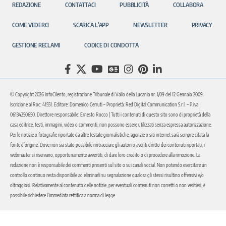
REDAZIONE
CONTATTACI
PUBBLICITÀ
COLLABORA
COME VEDERCI
SCARICA L’APP
NEWSLETTER
PRIVACY
GESTIONE RECLAMI
CODICE DI CONDOTTA
© Copyright 2026 InfoCilento, registrazione Tribunale di Vallo della Lucania nr. 1/09 del 12 Gennaio 2009.
Iscrizione al Roc: 41551. Editore: Domenico Cerruti – Proprietà: Red Digital Communication S.r.l. – P.iva
06134250650. Direttore responsabile: Ernesto Rocco | Tutti i contenuti di questo sito sono di proprietà della
casa editrice, testi, immagini, video o commenti, non possono essere utilizzati senza espressa autorizzazione.
Per le notizie o fotografie riportate da altre testate giornalistiche, agenzie o siti internet sarà sempre citata la
fonte d’origine. Dove non sia stato possibile rintracciare gli autori o aventi diritto dei contenuti riportati, i
webmaster si riservano, opportunamente avvertiti, di dare loro credito o di procedere alla rimozione. La
redazione non è responsabile dei commenti presenti sul sito o sui canali social. Non potendo esercitare un
controllo continuo resta disponibile ad eliminarli su segnalazione qualora gli stessi risultino offensivi e/o
oltraggiosi. Relativamente al contenuto delle notizie, per eventuali contenuti non corretti o non veritieri, è
possibile richiedere l’immediata rettifica a norma di legge.