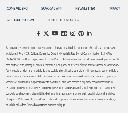
COME VEDERCI
SCARICA L’APP
NEWSLETTER
PRIVACY
GESTIONE RECLAMI
CODICE DI CONDOTTA
© Copyright 2026 InfoCilento, registrazione Tribunale di Vallo della Lucania nr. 1/09 del 12 Gennaio 2009.
Iscrizione al Roc: 41551. Editore: Domenico Cerruti – Proprietà: Red Digital Communication S.r.l. – P.iva
06134250650. Direttore responsabile: Ernesto Rocco | Tutti i contenuti di questo sito sono di proprietà della
casa editrice, testi, immagini, video o commenti, non possono essere utilizzati senza espressa autorizzazione.
Per le notizie o fotografie riportate da altre testate giornalistiche, agenzie o siti internet sarà sempre citata la
fonte d’origine. Dove non sia stato possibile rintracciare gli autori o aventi diritto dei contenuti riportati, i
webmaster si riservano, opportunamente avvertiti, di dare loro credito o di procedere alla rimozione. La
redazione non è responsabile dei commenti presenti sul sito o sui canali social. Non potendo esercitare un
controllo continuo resta disponibile ad eliminarli su segnalazione qualora gli stessi risultino offensivi e/o
oltraggiosi. Relativamente al contenuto delle notizie, per eventuali contenuti non corretti o non veritieri, è
possibile richiedere l’immediata rettifica a norma di legge.