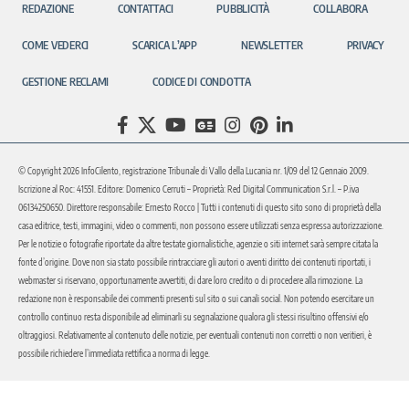
REDAZIONE
CONTATTACI
PUBBLICITÀ
COLLABORA
COME VEDERCI
SCARICA L’APP
NEWSLETTER
PRIVACY
GESTIONE RECLAMI
CODICE DI CONDOTTA
© Copyright 2026 InfoCilento, registrazione Tribunale di Vallo della Lucania nr. 1/09 del 12 Gennaio 2009.
Iscrizione al Roc: 41551. Editore: Domenico Cerruti – Proprietà: Red Digital Communication S.r.l. – P.iva
06134250650. Direttore responsabile: Ernesto Rocco | Tutti i contenuti di questo sito sono di proprietà della
casa editrice, testi, immagini, video o commenti, non possono essere utilizzati senza espressa autorizzazione.
Per le notizie o fotografie riportate da altre testate giornalistiche, agenzie o siti internet sarà sempre citata la
fonte d’origine. Dove non sia stato possibile rintracciare gli autori o aventi diritto dei contenuti riportati, i
webmaster si riservano, opportunamente avvertiti, di dare loro credito o di procedere alla rimozione. La
redazione non è responsabile dei commenti presenti sul sito o sui canali social. Non potendo esercitare un
controllo continuo resta disponibile ad eliminarli su segnalazione qualora gli stessi risultino offensivi e/o
oltraggiosi. Relativamente al contenuto delle notizie, per eventuali contenuti non corretti o non veritieri, è
possibile richiedere l’immediata rettifica a norma di legge.