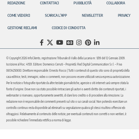
REDAZIONE
CONTATTACI
PUBBLICITÀ
COLLABORA
COME VEDERCI
SCARICA L’APP
NEWSLETTER
PRIVACY
GESTIONE RECLAMI
CODICE DI CONDOTTA
© Copyright 2026 InfoCilento, registrazione Tribunale di Vallo della Lucania nr. 1/09 del 12 Gennaio 2009.
Iscrizione al Roc: 41551. Editore: Domenico Cerruti – Proprietà: Red Digital Communication S.r.l. – P.iva
06134250650. Direttore responsabile: Ernesto Rocco | Tutti i contenuti di questo sito sono di proprietà della
casa editrice, testi, immagini, video o commenti, non possono essere utilizzati senza espressa autorizzazione.
Per le notizie o fotografie riportate da altre testate giornalistiche, agenzie o siti internet sarà sempre citata la
fonte d’origine. Dove non sia stato possibile rintracciare gli autori o aventi diritto dei contenuti riportati, i
webmaster si riservano, opportunamente avvertiti, di dare loro credito o di procedere alla rimozione. La
redazione non è responsabile dei commenti presenti sul sito o sui canali social. Non potendo esercitare un
controllo continuo resta disponibile ad eliminarli su segnalazione qualora gli stessi risultino offensivi e/o
oltraggiosi. Relativamente al contenuto delle notizie, per eventuali contenuti non corretti o non veritieri, è
possibile richiedere l’immediata rettifica a norma di legge.