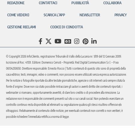
REDAZIONE
CONTATTACI
PUBBLICITÀ
COLLABORA
COME VEDERCI
SCARICA L’APP
NEWSLETTER
PRIVACY
GESTIONE RECLAMI
CODICE DI CONDOTTA
© Copyright 2026 InfoCilento, registrazione Tribunale di Vallo della Lucania nr. 1/09 del 12 Gennaio 2009.
Iscrizione al Roc: 41551. Editore: Domenico Cerruti – Proprietà: Red Digital Communication S.r.l. – P.iva
06134250650. Direttore responsabile: Ernesto Rocco | Tutti i contenuti di questo sito sono di proprietà della
casa editrice, testi, immagini, video o commenti, non possono essere utilizzati senza espressa autorizzazione.
Per le notizie o fotografie riportate da altre testate giornalistiche, agenzie o siti internet sarà sempre citata la
fonte d’origine. Dove non sia stato possibile rintracciare gli autori o aventi diritto dei contenuti riportati, i
webmaster si riservano, opportunamente avvertiti, di dare loro credito o di procedere alla rimozione. La
redazione non è responsabile dei commenti presenti sul sito o sui canali social. Non potendo esercitare un
controllo continuo resta disponibile ad eliminarli su segnalazione qualora gli stessi risultino offensivi e/o
oltraggiosi. Relativamente al contenuto delle notizie, per eventuali contenuti non corretti o non veritieri, è
possibile richiedere l’immediata rettifica a norma di legge.