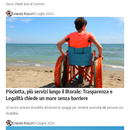
Durso chiede lumi al Comune…
Ernesto Rocco
10 Luglio 2024
Pisciotta, più servizi lungo il litorale: Trasparenza e
Legalità chiede un mare senza barriere
«Il nostro comune dovrebbe attrezzare le spiagge per renderle accessibili alle persone con
disabilità»
Ernesto Rocco
10 Giugno 2024