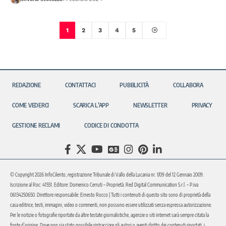
1
2
3
4
5
REDAZIONE
CONTATTACI
PUBBLICITÀ
COLLABORA
COME VEDERCI
SCARICA L’APP
NEWSLETTER
PRIVACY
GESTIONE RECLAMI
CODICE DI CONDOTTA
© Copyright 2026 InfoCilento, registrazione Tribunale di Vallo della Lucania nr. 1/09 del 12 Gennaio 2009.
Iscrizione al Roc: 41551. Editore: Domenico Cerruti – Proprietà: Red Digital Communication S.r.l. – P.iva
06134250650. Direttore responsabile: Ernesto Rocco | Tutti i contenuti di questo sito sono di proprietà della
casa editrice, testi, immagini, video o commenti, non possono essere utilizzati senza espressa autorizzazione.
Per le notizie o fotografie riportate da altre testate giornalistiche, agenzie o siti internet sarà sempre citata la
fonte d’origine. Dove non sia stato possibile rintracciare gli autori o aventi diritto dei contenuti riportati, i