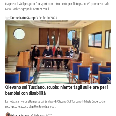
Ha preso il via il progetto "Lo sport come strumento per l'integrazione", promosso dalla
New Basket Agropoli Paestum con il…
Comunicato Stampa
3 Febbraio 2024
Olevano sul Tusciano, scuola: niente tagli sulle ore per i
bambini con disabilità
La notizia arriva direttamente dal Sindaco di Olevano Sul Tusciano Michele Ciliberti, che
restituisce le accuse al mittente e chiarisce…
Silvana Scocozza
1 Febbraio 2024