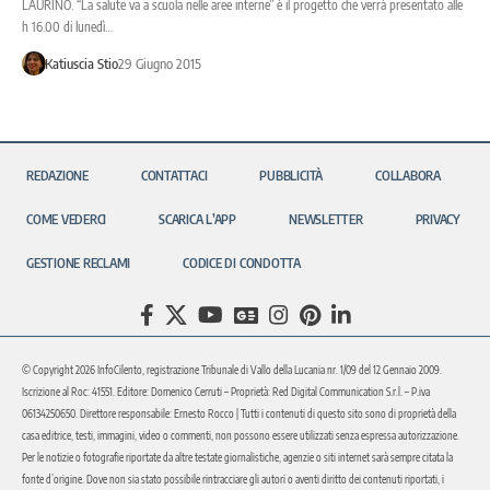
LAURINO. “La salute va a scuola nelle aree interne” è il progetto che verrà presentato alle
h 16.00 di lunedì…
Katiuscia Stio
29 Giugno 2015
REDAZIONE
CONTATTACI
PUBBLICITÀ
COLLABORA
COME VEDERCI
SCARICA L’APP
NEWSLETTER
PRIVACY
GESTIONE RECLAMI
CODICE DI CONDOTTA
© Copyright 2026 InfoCilento, registrazione Tribunale di Vallo della Lucania nr. 1/09 del 12 Gennaio 2009.
Iscrizione al Roc: 41551. Editore: Domenico Cerruti – Proprietà: Red Digital Communication S.r.l. – P.iva
06134250650. Direttore responsabile: Ernesto Rocco | Tutti i contenuti di questo sito sono di proprietà della
casa editrice, testi, immagini, video o commenti, non possono essere utilizzati senza espressa autorizzazione.
Per le notizie o fotografie riportate da altre testate giornalistiche, agenzie o siti internet sarà sempre citata la
fonte d’origine. Dove non sia stato possibile rintracciare gli autori o aventi diritto dei contenuti riportati, i