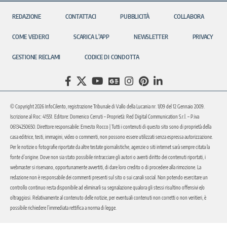
REDAZIONE
CONTATTACI
PUBBLICITÀ
COLLABORA
COME VEDERCI
SCARICA L’APP
NEWSLETTER
PRIVACY
GESTIONE RECLAMI
CODICE DI CONDOTTA
© Copyright 2026 InfoCilento, registrazione Tribunale di Vallo della Lucania nr. 1/09 del 12 Gennaio 2009.
Iscrizione al Roc: 41551. Editore: Domenico Cerruti – Proprietà: Red Digital Communication S.r.l. – P.iva
06134250650. Direttore responsabile: Ernesto Rocco | Tutti i contenuti di questo sito sono di proprietà della
casa editrice, testi, immagini, video o commenti, non possono essere utilizzati senza espressa autorizzazione.
Per le notizie o fotografie riportate da altre testate giornalistiche, agenzie o siti internet sarà sempre citata la
fonte d’origine. Dove non sia stato possibile rintracciare gli autori o aventi diritto dei contenuti riportati, i
webmaster si riservano, opportunamente avvertiti, di dare loro credito o di procedere alla rimozione. La
redazione non è responsabile dei commenti presenti sul sito o sui canali social. Non potendo esercitare un
controllo continuo resta disponibile ad eliminarli su segnalazione qualora gli stessi risultino offensivi e/o
oltraggiosi. Relativamente al contenuto delle notizie, per eventuali contenuti non corretti o non veritieri, è
possibile richiedere l’immediata rettifica a norma di legge.