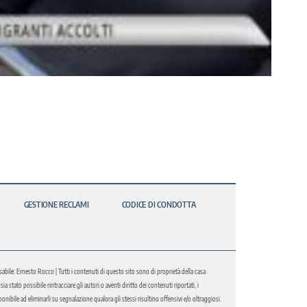
GESTIONE RECLAMI
CODICE DI CONDOTTA
abile: Ernesto Rocco | Tutti i contenuti di questo sito sono di proprietà della casa
 stato possibile rintracciare gli autori o aventi diritto dei contenuti riportati, i
bile ad eliminarli su segnalazione qualora gli stessi risultino offensivi e/o oltraggiosi.