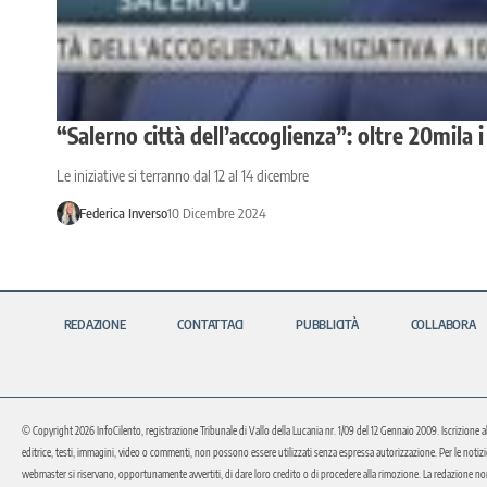
“Salerno città dell’accoglienza”: oltre 20mila i 
Le iniziative si terranno dal 12 al 14 dicembre
Federica Inverso
10 Dicembre 2024
REDAZIONE
CONTATTACI
PUBBLICITÀ
COLLABORA
© Copyright 2026 InfoCilento, registrazione Tribunale di Vallo della Lucania nr. 1/09 del 12 Gennaio 2009. Iscrizione a
editrice, testi, immagini, video o commenti, non possono essere utilizzati senza espressa autorizzazione. Per le notizie o 
webmaster si riservano, opportunamente avvertiti, di dare loro credito o di procedere alla rimozione. La redazione non 