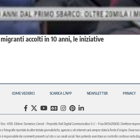
migranti accolti in 10 anni, le iniziative
COME VEDERCI
SCARICA L’APP
NEWSLETTER
PRIVACY
l Roc: 41551. Editore: Domenico Cerruti – Proprietà: Red Digital Communication S.r.l. – P.iva 06134250650. Direttore respons
fotografie riportate da altre testate giornalistiche, agenzie o siti internet sarà sempre citata la fonte d’origine. Dove non sia
è responsabile dei commenti presenti sul sito o sui canali social. Non potendo esercitare un controllo continuo resta disponi