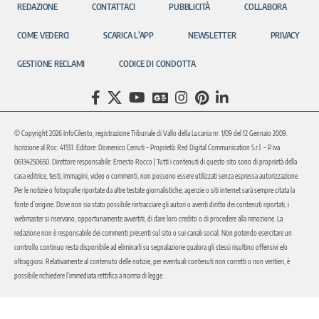
REDAZIONE
CONTATTACI
PUBBLICITÀ
COLLABORA
COME VEDERCI
SCARICA L’APP
NEWSLETTER
PRIVACY
GESTIONE RECLAMI
CODICE DI CONDOTTA
© Copyright 2026 InfoCilento, registrazione Tribunale di Vallo della Lucania nr. 1/09 del 12 Gennaio 2009.
Iscrizione al Roc: 41551. Editore: Domenico Cerruti – Proprietà: Red Digital Communication S.r.l. – P.iva
06134250650. Direttore responsabile: Ernesto Rocco | Tutti i contenuti di questo sito sono di proprietà della
casa editrice, testi, immagini, video o commenti, non possono essere utilizzati senza espressa autorizzazione.
Per le notizie o fotografie riportate da altre testate giornalistiche, agenzie o siti internet sarà sempre citata la
fonte d’origine. Dove non sia stato possibile rintracciare gli autori o aventi diritto dei contenuti riportati, i
webmaster si riservano, opportunamente avvertiti, di dare loro credito o di procedere alla rimozione. La
redazione non è responsabile dei commenti presenti sul sito o sui canali social. Non potendo esercitare un
controllo continuo resta disponibile ad eliminarli su segnalazione qualora gli stessi risultino offensivi e/o
oltraggiosi. Relativamente al contenuto delle notizie, per eventuali contenuti non corretti o non veritieri, è
possibile richiedere l’immediata rettifica a norma di legge.