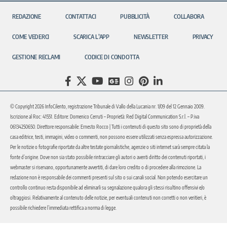
REDAZIONE
CONTATTACI
PUBBLICITÀ
COLLABORA
COME VEDERCI
SCARICA L’APP
NEWSLETTER
PRIVACY
GESTIONE RECLAMI
CODICE DI CONDOTTA
© Copyright 2026 InfoCilento, registrazione Tribunale di Vallo della Lucania nr. 1/09 del 12 Gennaio 2009.
Iscrizione al Roc: 41551. Editore: Domenico Cerruti – Proprietà: Red Digital Communication S.r.l. – P.iva
06134250650. Direttore responsabile: Ernesto Rocco | Tutti i contenuti di questo sito sono di proprietà della
casa editrice, testi, immagini, video o commenti, non possono essere utilizzati senza espressa autorizzazione.
Per le notizie o fotografie riportate da altre testate giornalistiche, agenzie o siti internet sarà sempre citata la
fonte d’origine. Dove non sia stato possibile rintracciare gli autori o aventi diritto dei contenuti riportati, i
webmaster si riservano, opportunamente avvertiti, di dare loro credito o di procedere alla rimozione. La
redazione non è responsabile dei commenti presenti sul sito o sui canali social. Non potendo esercitare un
controllo continuo resta disponibile ad eliminarli su segnalazione qualora gli stessi risultino offensivi e/o
oltraggiosi. Relativamente al contenuto delle notizie, per eventuali contenuti non corretti o non veritieri, è
possibile richiedere l’immediata rettifica a norma di legge.