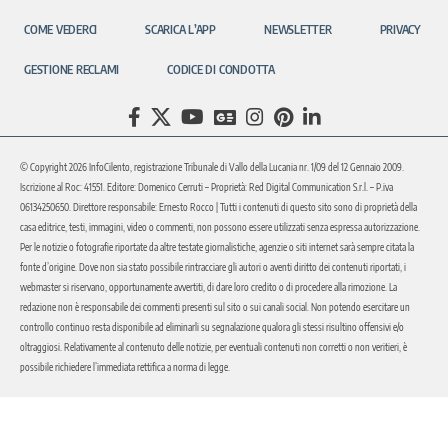
COME VEDERCI
SCARICA L’APP
NEWSLETTER
PRIVACY
GESTIONE RECLAMI
CODICE DI CONDOTTA
© Copyright 2026 InfoCilento, registrazione Tribunale di Vallo della Lucania nr. 1/09 del 12 Gennaio 2009.
Iscrizione al Roc: 41551. Editore: Domenico Cerruti – Proprietà: Red Digital Communication S.r.l. – P.iva
06134250650. Direttore responsabile: Ernesto Rocco | Tutti i contenuti di questo sito sono di proprietà della
casa editrice, testi, immagini, video o commenti, non possono essere utilizzati senza espressa autorizzazione.
Per le notizie o fotografie riportate da altre testate giornalistiche, agenzie o siti internet sarà sempre citata la
fonte d’origine. Dove non sia stato possibile rintracciare gli autori o aventi diritto dei contenuti riportati, i
webmaster si riservano, opportunamente avvertiti, di dare loro credito o di procedere alla rimozione. La
redazione non è responsabile dei commenti presenti sul sito o sui canali social. Non potendo esercitare un
controllo continuo resta disponibile ad eliminarli su segnalazione qualora gli stessi risultino offensivi e/o
oltraggiosi. Relativamente al contenuto delle notizie, per eventuali contenuti non corretti o non veritieri, è
possibile richiedere l’immediata rettifica a norma di legge.