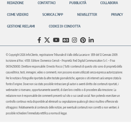
REDAZIONE
CONTATTACI
PUBBLICITÀ
COLLABORA
COME VEDERCI
SCARICA L’APP
NEWSLETTER
PRIVACY
GESTIONE RECLAMI
CODICE DI CONDOTTA
© Copyright 2026 InfoCilento, registrazione Tribunale di Vallo della Lucania nr. 1/09 del 12 Gennaio 2009.
Iscrizione al Roc: 41551. Editore: Domenico Cerruti – Proprietà: Red Digital Communication S.r.l. – P.iva
06134250650. Direttore responsabile: Ernesto Rocco | Tutti i contenuti di questo sito sono di proprietà della
casa editrice, testi, immagini, video o commenti, non possono essere utilizzati senza espressa autorizzazione.
Per le notizie o fotografie riportate da altre testate giornalistiche, agenzie o siti internet sarà sempre citata la
fonte d’origine. Dove non sia stato possibile rintracciare gli autori o aventi diritto dei contenuti riportati, i
webmaster si riservano, opportunamente avvertiti, di dare loro credito o di procedere alla rimozione. La
redazione non è responsabile dei commenti presenti sul sito o sui canali social. Non potendo esercitare un
controllo continuo resta disponibile ad eliminarli su segnalazione qualora gli stessi risultino offensivi e/o
oltraggiosi. Relativamente al contenuto delle notizie, per eventuali contenuti non corretti o non veritieri, è
possibile richiedere l’immediata rettifica a norma di legge.