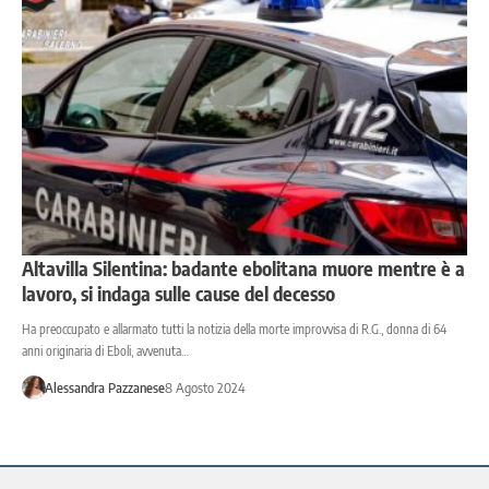
Altavilla Silentina: badante ebolitana muore mentre è a
lavoro, si indaga sulle cause del decesso
Ha preoccupato e allarmato tutti la notizia della morte improvvisa di R.G., donna di 64
anni originaria di Eboli, avvenuta…
Alessandra Pazzanese
8 Agosto 2024