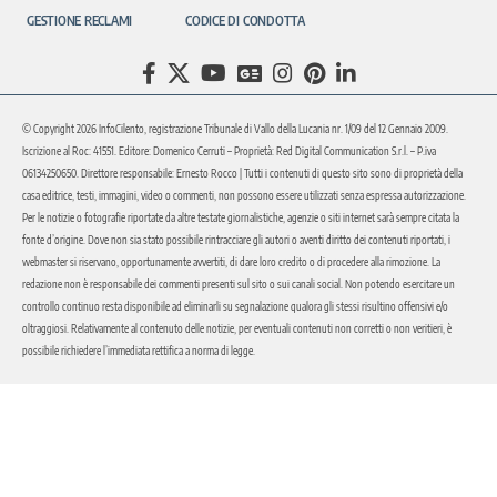
GESTIONE RECLAMI
CODICE DI CONDOTTA
© Copyright 2026 InfoCilento, registrazione Tribunale di Vallo della Lucania nr. 1/09 del 12 Gennaio 2009.
Iscrizione al Roc: 41551. Editore: Domenico Cerruti – Proprietà: Red Digital Communication S.r.l. – P.iva
06134250650. Direttore responsabile: Ernesto Rocco | Tutti i contenuti di questo sito sono di proprietà della
casa editrice, testi, immagini, video o commenti, non possono essere utilizzati senza espressa autorizzazione.
Per le notizie o fotografie riportate da altre testate giornalistiche, agenzie o siti internet sarà sempre citata la
fonte d’origine. Dove non sia stato possibile rintracciare gli autori o aventi diritto dei contenuti riportati, i
webmaster si riservano, opportunamente avvertiti, di dare loro credito o di procedere alla rimozione. La
redazione non è responsabile dei commenti presenti sul sito o sui canali social. Non potendo esercitare un
controllo continuo resta disponibile ad eliminarli su segnalazione qualora gli stessi risultino offensivi e/o
oltraggiosi. Relativamente al contenuto delle notizie, per eventuali contenuti non corretti o non veritieri, è
possibile richiedere l’immediata rettifica a norma di legge.