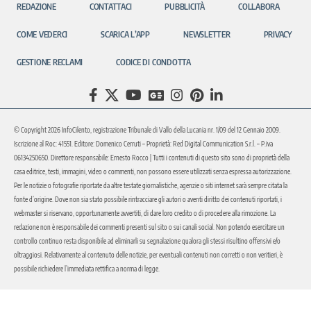
REDAZIONE
CONTATTACI
PUBBLICITÀ
COLLABORA
COME VEDERCI
SCARICA L’APP
NEWSLETTER
PRIVACY
GESTIONE RECLAMI
CODICE DI CONDOTTA
© Copyright 2026 InfoCilento, registrazione Tribunale di Vallo della Lucania nr. 1/09 del 12 Gennaio 2009.
Iscrizione al Roc: 41551. Editore: Domenico Cerruti – Proprietà: Red Digital Communication S.r.l. – P.iva
06134250650. Direttore responsabile: Ernesto Rocco | Tutti i contenuti di questo sito sono di proprietà della
casa editrice, testi, immagini, video o commenti, non possono essere utilizzati senza espressa autorizzazione.
Per le notizie o fotografie riportate da altre testate giornalistiche, agenzie o siti internet sarà sempre citata la
fonte d’origine. Dove non sia stato possibile rintracciare gli autori o aventi diritto dei contenuti riportati, i
webmaster si riservano, opportunamente avvertiti, di dare loro credito o di procedere alla rimozione. La
redazione non è responsabile dei commenti presenti sul sito o sui canali social. Non potendo esercitare un
controllo continuo resta disponibile ad eliminarli su segnalazione qualora gli stessi risultino offensivi e/o
oltraggiosi. Relativamente al contenuto delle notizie, per eventuali contenuti non corretti o non veritieri, è
possibile richiedere l’immediata rettifica a norma di legge.