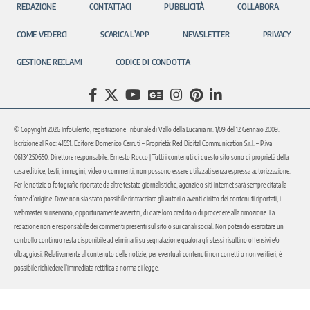
REDAZIONE
CONTATTACI
PUBBLICITÀ
COLLABORA
COME VEDERCI
SCARICA L’APP
NEWSLETTER
PRIVACY
GESTIONE RECLAMI
CODICE DI CONDOTTA
© Copyright 2026 InfoCilento, registrazione Tribunale di Vallo della Lucania nr. 1/09 del 12 Gennaio 2009.
Iscrizione al Roc: 41551. Editore: Domenico Cerruti – Proprietà: Red Digital Communication S.r.l. – P.iva
06134250650. Direttore responsabile: Ernesto Rocco | Tutti i contenuti di questo sito sono di proprietà della
casa editrice, testi, immagini, video o commenti, non possono essere utilizzati senza espressa autorizzazione.
Per le notizie o fotografie riportate da altre testate giornalistiche, agenzie o siti internet sarà sempre citata la
fonte d’origine. Dove non sia stato possibile rintracciare gli autori o aventi diritto dei contenuti riportati, i
webmaster si riservano, opportunamente avvertiti, di dare loro credito o di procedere alla rimozione. La
redazione non è responsabile dei commenti presenti sul sito o sui canali social. Non potendo esercitare un
controllo continuo resta disponibile ad eliminarli su segnalazione qualora gli stessi risultino offensivi e/o
oltraggiosi. Relativamente al contenuto delle notizie, per eventuali contenuti non corretti o non veritieri, è
possibile richiedere l’immediata rettifica a norma di legge.