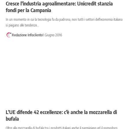
Cresce l’industria agroalimentare: Unicredit stanzia
fondi per la Campania
In un momento in cui la tecnologia fa da padrona, non tutti i settori dell'economia italiana
si piegano alle tendenze…
Redazione Infocilento
1 Giugno 2016
L’UE difende 42 eccellenze: c’è anche la mozzarella di
bufala
Oltre alla mozzarella di bufala tra i prodotti italiani anche il parmigiano ed il pomodoro