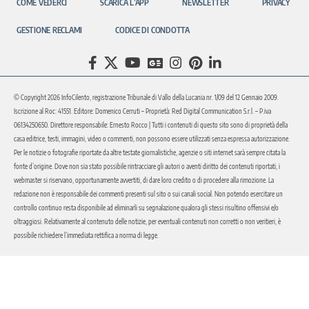
COME VEDERCI
SCARICA L’APP
NEWSLETTER
PRIVACY
GESTIONE RECLAMI
CODICE DI CONDOTTA
© Copyright 2026 InfoCilento, registrazione Tribunale di Vallo della Lucania nr. 1/09 del 12 Gennaio 2009.
Iscrizione al Roc: 41551. Editore: Domenico Cerruti – Proprietà: Red Digital Communication S.r.l. – P.iva
06134250650. Direttore responsabile: Ernesto Rocco | Tutti i contenuti di questo sito sono di proprietà della
casa editrice, testi, immagini, video o commenti, non possono essere utilizzati senza espressa autorizzazione.
Per le notizie o fotografie riportate da altre testate giornalistiche, agenzie o siti internet sarà sempre citata la
fonte d’origine. Dove non sia stato possibile rintracciare gli autori o aventi diritto dei contenuti riportati, i
webmaster si riservano, opportunamente avvertiti, di dare loro credito o di procedere alla rimozione. La
redazione non è responsabile dei commenti presenti sul sito o sui canali social. Non potendo esercitare un
controllo continuo resta disponibile ad eliminarli su segnalazione qualora gli stessi risultino offensivi e/o
oltraggiosi. Relativamente al contenuto delle notizie, per eventuali contenuti non corretti o non veritieri, è
possibile richiedere l’immediata rettifica a norma di legge.