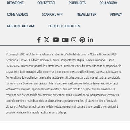
REDAZIONE
CONTATTACI
PUBBLICITÀ
COLLABORA
COME VEDERCI
SCARICA L’APP
NEWSLETTER
PRIVACY
GESTIONE RECLAMI
CODICE DI CONDOTTA
© Copyright 2026 InfoCilento, registrazione Tribunale di Vallo della Lucania nr. 1/09 del 12 Gennaio 2009.
Iscrizione al Roc: 41551. Editore: Domenico Cerruti – Proprietà: Red Digital Communication S.r.l. – P.iva
06134250650. Direttore responsabile: Ernesto Rocco | Tutti i contenuti di questo sito sono di proprietà della
casa editrice, testi, immagini, video o commenti, non possono essere utilizzati senza espressa autorizzazione.
Per le notizie o fotografie riportate da altre testate giornalistiche, agenzie o siti internet sarà sempre citata la
fonte d’origine. Dove non sia stato possibile rintracciare gli autori o aventi diritto dei contenuti riportati, i
webmaster si riservano, opportunamente avvertiti, di dare loro credito o di procedere alla rimozione. La
redazione non è responsabile dei commenti presenti sul sito o sui canali social. Non potendo esercitare un
controllo continuo resta disponibile ad eliminarli su segnalazione qualora gli stessi risultino offensivi e/o
oltraggiosi. Relativamente al contenuto delle notizie, per eventuali contenuti non corretti o non veritieri, è
possibile richiedere l’immediata rettifica a norma di legge.