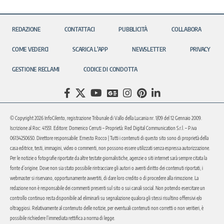
REDAZIONE
CONTATTACI
PUBBLICITÀ
COLLABORA
COME VEDERCI
SCARICA L’APP
NEWSLETTER
PRIVACY
GESTIONE RECLAMI
CODICE DI CONDOTTA
© Copyright 2026 InfoCilento, registrazione Tribunale di Vallo della Lucania nr. 1/09 del 12 Gennaio 2009.
Iscrizione al Roc: 41551. Editore: Domenico Cerruti – Proprietà: Red Digital Communication S.r.l. – P.iva
06134250650. Direttore responsabile: Ernesto Rocco | Tutti i contenuti di questo sito sono di proprietà della
casa editrice, testi, immagini, video o commenti, non possono essere utilizzati senza espressa autorizzazione.
Per le notizie o fotografie riportate da altre testate giornalistiche, agenzie o siti internet sarà sempre citata la
fonte d’origine. Dove non sia stato possibile rintracciare gli autori o aventi diritto dei contenuti riportati, i
webmaster si riservano, opportunamente avvertiti, di dare loro credito o di procedere alla rimozione. La
redazione non è responsabile dei commenti presenti sul sito o sui canali social. Non potendo esercitare un
controllo continuo resta disponibile ad eliminarli su segnalazione qualora gli stessi risultino offensivi e/o
oltraggiosi. Relativamente al contenuto delle notizie, per eventuali contenuti non corretti o non veritieri, è
possibile richiedere l’immediata rettifica a norma di legge.