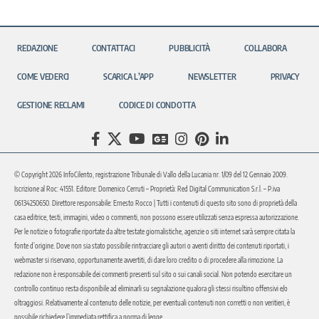
REDAZIONE
CONTATTACI
PUBBLICITÀ
COLLABORA
COME VEDERCI
SCARICA L’APP
NEWSLETTER
PRIVACY
GESTIONE RECLAMI
CODICE DI CONDOTTA
© Copyright 2026 InfoCilento, registrazione Tribunale di Vallo della Lucania nr. 1/09 del 12 Gennaio 2009.
Iscrizione al Roc: 41551. Editore: Domenico Cerruti – Proprietà: Red Digital Communication S.r.l. – P.iva
06134250650. Direttore responsabile: Ernesto Rocco | Tutti i contenuti di questo sito sono di proprietà della
casa editrice, testi, immagini, video o commenti, non possono essere utilizzati senza espressa autorizzazione.
Per le notizie o fotografie riportate da altre testate giornalistiche, agenzie o siti internet sarà sempre citata la
fonte d’origine. Dove non sia stato possibile rintracciare gli autori o aventi diritto dei contenuti riportati, i
webmaster si riservano, opportunamente avvertiti, di dare loro credito o di procedere alla rimozione. La
redazione non è responsabile dei commenti presenti sul sito o sui canali social. Non potendo esercitare un
controllo continuo resta disponibile ad eliminarli su segnalazione qualora gli stessi risultino offensivi e/o
oltraggiosi. Relativamente al contenuto delle notizie, per eventuali contenuti non corretti o non veritieri, è
possibile richiedere l’immediata rettifica a norma di legge.