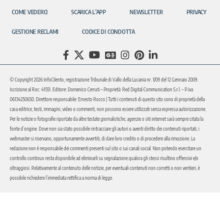
COME VEDERCI
SCARICA L’APP
NEWSLETTER
PRIVACY
GESTIONE RECLAMI
CODICE DI CONDOTTA
© Copyright 2026 InfoCilento, registrazione Tribunale di Vallo della Lucania nr. 1/09 del 12 Gennaio 2009.
Iscrizione al Roc: 41551. Editore: Domenico Cerruti – Proprietà: Red Digital Communication S.r.l. – P.iva
06134250650. Direttore responsabile: Ernesto Rocco | Tutti i contenuti di questo sito sono di proprietà della
casa editrice, testi, immagini, video o commenti, non possono essere utilizzati senza espressa autorizzazione.
Per le notizie o fotografie riportate da altre testate giornalistiche, agenzie o siti internet sarà sempre citata la
fonte d’origine. Dove non sia stato possibile rintracciare gli autori o aventi diritto dei contenuti riportati, i
webmaster si riservano, opportunamente avvertiti, di dare loro credito o di procedere alla rimozione. La
redazione non è responsabile dei commenti presenti sul sito o sui canali social. Non potendo esercitare un
controllo continuo resta disponibile ad eliminarli su segnalazione qualora gli stessi risultino offensivi e/o
oltraggiosi. Relativamente al contenuto delle notizie, per eventuali contenuti non corretti o non veritieri, è
possibile richiedere l’immediata rettifica a norma di legge.