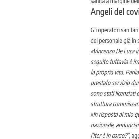
sanità
a margine del
Angeli del cov
Gli operatori sanitar
del personale già in 
«Vincenzo De Luca in
seguito tuttavia è im
la propria vita. Parl
prestato servizio du
sono stati licenziati
struttura commissari
«
In risposta al mio q
nazionale, annuncian
l’iter è in corso?”
, ag