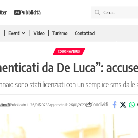
tter
Pubblicità
Eventi
Video
Turismo
Contattaci
CORONAVIRUS
imenticati da De Luca”: accus
gennaio sono stati licenziati con un semplice sms dalle 
Condividi
dinolfi
Pubblicato il: 26/01/2023
Aggiornato il: 26/01/2023