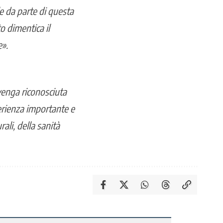
e da parte di questa
to dimentica il
e».
venga riconosciuta
erienza importante e
ali, della sanità