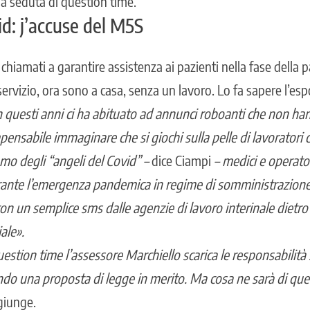
la seduta di question time.
id: j’accuse del M5S
i chiamati a garantire assistenza ai pazienti nella fase dell
servizio, ora sono a casa, senza un lavoro. Lo fa sapere l’esp
 questi anni ci ha abituato ad annunci roboanti che non ha
pensabile immaginare che si giochi sulla pelle di lavoratori
iamo degli “angeli del Covid” –
dice Ciampi
– medici e operato
rante l’emergenza pandemica in regime di somministrazione 
 con un semplice sms dalle agenzie di lavoro interinale dietro
ale».
uestion time l’assessore Marchiello scarica le responsabilità
do una proposta di legge in merito. Ma cosa ne sarà di que
giunge.