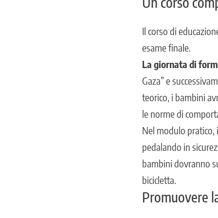
Un corso compl
Il corso di educazion
esame finale.
La giornata di for
Gaza” e successivame
teorico, i bambini av
le norme di comport
Nel modulo pratico, i
pedalando in sicurezz
bambini dovranno sup
bicicletta.
Promuovere la 