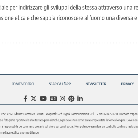
ficiale per indirizzare gli sviluppi della stessa attraverso un
nsione etica e che sappia riconoscere all’uomo una diversa 
COME VEDERCI
SCARICA L’APP
NEWSLETTER
PRIVACY
l Roc: 41551. Editore: Domenico Cerruti – Proprietà: Red Digital Communication S.r.l. – P.iva 06134250650. Direttore respons
fotografie riportate da altre testate giornalistiche, agenzie o siti internet sarà sempre citata la fonte d’origine. Dove non sia
è responsabile dei commenti presenti sul sito o sui canali social. Non potendo esercitare un controllo continuo resta disponi
immediata rettifica a norma di legge.