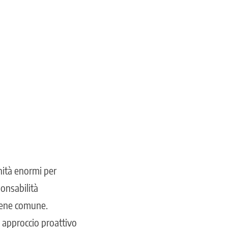
nità enormi per
ponsabilità
 bene comune.
n approccio proattivo