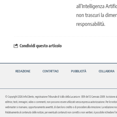
all’Intelligenza Arti
non trascuri la dime
responsabilità.
Condividi questo articolo
REDAZIONE
CONTATTACI
PUBBLICITÀ
COLLABORA
© Copyright 2026 InfoCilento, registrazione Tribunale di Vallo della Lucania nr. 1/09 del 12 Gennaio 2009. Iscrizione a
editrice, testi, immagini, video o commenti, non possono essere utilizzati senza espressa autorizzazione. Per le notizie o 
webmaster si riservano, opportunamente avvertiti, di dare loro credito o di procedere alla rimozione. La redazione non 
Relativamente al contenuto delle notizie, per eventuali contenuti non corretti o non veritieri, è possibile richiedere l’