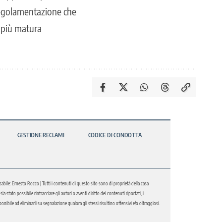
a regolamentazione che
e più matura
GESTIONE RECLAMI
CODICE DI CONDOTTA
abile: Ernesto Rocco | Tutti i contenuti di questo sito sono di proprietà della casa
 stato possibile rintracciare gli autori o aventi diritto dei contenuti riportati, i
bile ad eliminarli su segnalazione qualora gli stessi risultino offensivi e/o oltraggiosi.