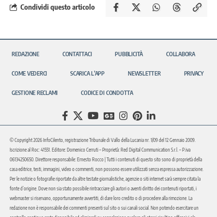
Condividi questo articolo
REDAZIONE
CONTATTACI
PUBBLICITÀ
COLLABORA
COME VEDERCI
SCARICA L’APP
NEWSLETTER
PRIVACY
GESTIONE RECLAMI
CODICE DI CONDOTTA
© Copyright 2026 InfoCilento, registrazione Tribunale di Vallo della Lucania nr. 1/09 del 12 Gennaio 2009.
Iscrizione al Roc: 41551. Editore: Domenico Cerruti – Proprietà: Red Digital Communication S.r.l. – P.iva
06134250650. Direttore responsabile: Ernesto Rocco | Tutti i contenuti di questo sito sono di proprietà della
casa editrice, testi, immagini, video o commenti, non possono essere utilizzati senza espressa autorizzazione.
Per le notizie o fotografie riportate da altre testate giornalistiche, agenzie o siti internet sarà sempre citata la
fonte d’origine. Dove non sia stato possibile rintracciare gli autori o aventi diritto dei contenuti riportati, i
webmaster si riservano, opportunamente avvertiti, di dare loro credito o di procedere alla rimozione. La
redazione non è responsabile dei commenti presenti sul sito o sui canali social. Non potendo esercitare un