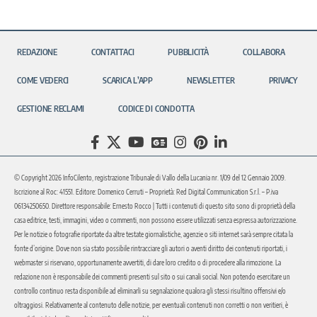
REDAZIONE
CONTATTACI
PUBBLICITÀ
COLLABORA
COME VEDERCI
SCARICA L’APP
NEWSLETTER
PRIVACY
GESTIONE RECLAMI
CODICE DI CONDOTTA
© Copyright 2026 InfoCilento, registrazione Tribunale di Vallo della Lucania nr. 1/09 del 12 Gennaio 2009.
Iscrizione al Roc: 41551. Editore: Domenico Cerruti – Proprietà: Red Digital Communication S.r.l. – P.iva
06134250650. Direttore responsabile: Ernesto Rocco | Tutti i contenuti di questo sito sono di proprietà della
casa editrice, testi, immagini, video o commenti, non possono essere utilizzati senza espressa autorizzazione.
Per le notizie o fotografie riportate da altre testate giornalistiche, agenzie o siti internet sarà sempre citata la
fonte d’origine. Dove non sia stato possibile rintracciare gli autori o aventi diritto dei contenuti riportati, i
webmaster si riservano, opportunamente avvertiti, di dare loro credito o di procedere alla rimozione. La
redazione non è responsabile dei commenti presenti sul sito o sui canali social. Non potendo esercitare un
controllo continuo resta disponibile ad eliminarli su segnalazione qualora gli stessi risultino offensivi e/o
oltraggiosi. Relativamente al contenuto delle notizie, per eventuali contenuti non corretti o non veritieri, è