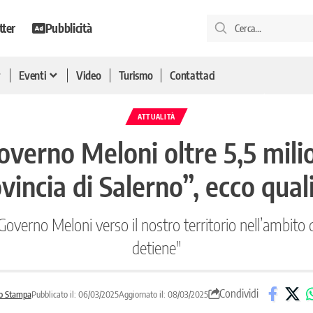
tter
Pubblicità
Eventi
Video
Turismo
Contattaci
ATTUALITÀ
verno Meloni oltre 5,5 milio
ovincia di Salerno”, ecco qual
verno Meloni verso il nostro territorio nell’ambito d
detiene"
Condividi
o Stampa
Pubblicato il: 06/03/2025
Aggiornato il: 08/03/2025