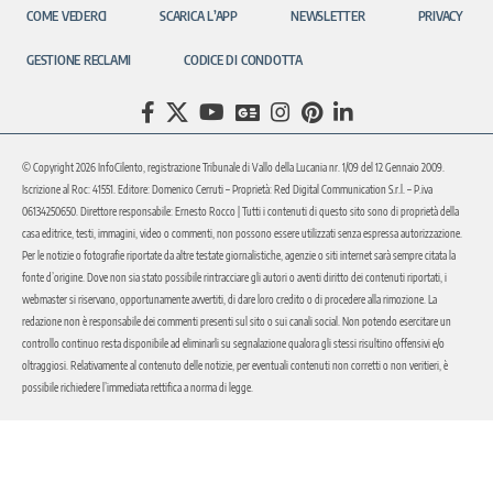
COME VEDERCI
SCARICA L’APP
NEWSLETTER
PRIVACY
GESTIONE RECLAMI
CODICE DI CONDOTTA
© Copyright 2026 InfoCilento, registrazione Tribunale di Vallo della Lucania nr. 1/09 del 12 Gennaio 2009.
Iscrizione al Roc: 41551. Editore: Domenico Cerruti – Proprietà: Red Digital Communication S.r.l. – P.iva
06134250650. Direttore responsabile: Ernesto Rocco | Tutti i contenuti di questo sito sono di proprietà della
casa editrice, testi, immagini, video o commenti, non possono essere utilizzati senza espressa autorizzazione.
Per le notizie o fotografie riportate da altre testate giornalistiche, agenzie o siti internet sarà sempre citata la
fonte d’origine. Dove non sia stato possibile rintracciare gli autori o aventi diritto dei contenuti riportati, i
webmaster si riservano, opportunamente avvertiti, di dare loro credito o di procedere alla rimozione. La
redazione non è responsabile dei commenti presenti sul sito o sui canali social. Non potendo esercitare un
controllo continuo resta disponibile ad eliminarli su segnalazione qualora gli stessi risultino offensivi e/o
oltraggiosi. Relativamente al contenuto delle notizie, per eventuali contenuti non corretti o non veritieri, è
possibile richiedere l’immediata rettifica a norma di legge.